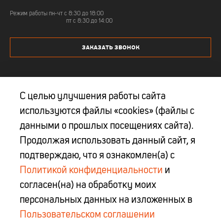
Режим работы пн-чт c 8:30 до 18:00
пт с 8:30 до 14:00
ЗАКАЗАТЬ ЗВОНОК
С целью улучшения работы сайта
используются файлы «cookies» (файлы с
Юр. адрес: 223027 Минская обл, Минский р-н, Боровлянский с/с, д. Королев
данными о прошлых посещениях сайта).
Стан, ул. Московская, д.1А, 2 этаж,каб.16
Продолжая использовать данный сайт, я
ООО "БелЦентроИнструмент" УНП 690660424
Свидетельство № 0002866 выдано Миноблисполкомом 18.12.2014 г.
подтверждаю, что я ознакомлен(а) с
Политикой конфиденциальности
и
info@belcentro-i.by
согласен(на) на обработку моих
персональных данных на изложенных в
© 2015 — 2026 Центроинструмент Сайт-каталог
Пользовательском соглашении