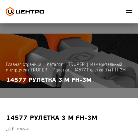
ИЗМЕРИТЕЛЬНЫЙ
РУЧНОЙ
САДОВЫЙ
СНЕГОУБ
Главная страница
|
Каталог
|
TRUPER
|
Измерительный
ИНСТРУМЕНТ
ИНСТРУМЕНТ
ИНВЕНТАРЬ
ИНВЕНТАР
инструмент TRUPER
|
Рулетки
|
14577 Рулетка 3 м FH-3M
ЦЕНТРО
ЦЕНТРО
ЦЕНТРО
ЦЕНТРО
14577 РУЛЕТКА 3 М FH-3M
Коробчатые
Биты,
Вилы
Ледорубы
уровни
отвертки
Грабли
Лопаты
Лидер
Губцевый
для
Лопаты
Лазерные
инструмент
уборки
уровни
снега
Ножницы
Диски
Лидер
14577 РУЛЕТКА 3 М FH-3M
Скреперы
Полольники,
Заклепочник
Разметка
для
культиваторы,
уборки
Инструмент
тяпки
В наличии
Рулетки
снега
для
Центроинструмент
Садовые