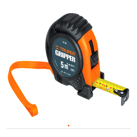
зачистки
наборы
Треноги
проводов
(мини
для
Ключи
инструмент)
уровней
Ножи,
Садовые
лезвия
пилы
для
ножей
Раскрыть
весь
Раскрыть
список
весь
список