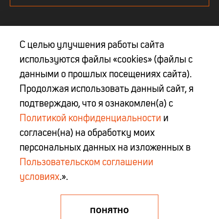
С целью улучшения работы сайта
используются файлы «cookies» (файлы с
Юр. адрес: 223027 Минская обл, Минский р-н, Боровлянский с/с, д. Королев
данными о прошлых посещениях сайта).
Стан, ул. Московская, д.1А, 2 этаж,каб.16
Продолжая использовать данный сайт, я
ООО "БелЦентроИнструмент" УНП 690660424
Свидетельство № 0002866 выдано Миноблисполкомом 18.12.2014 г.
подтверждаю, что я ознакомлен(а) с
Политикой конфиденциальности
и
info@belcentro-i.by
согласен(на) на обработку моих
персональных данных на изложенных в
© 2015 — 2026 Центроинструмент Сайт-каталог
Пользовательском соглашении
Продвижение сайта
условиях
.».
Создание сайта
ПОНЯТНО
0