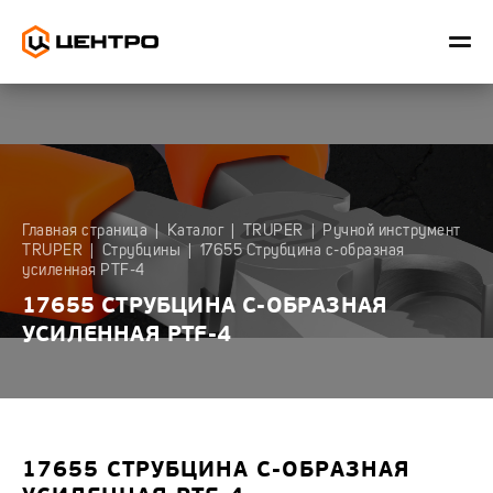
ИЗМЕРИТЕЛЬНЫЙ
РУЧНОЙ
САДОВЫЙ
СНЕГОУБ
Главная страница
|
Каталог
|
TRUPER
|
Ручной инструмент
ИНСТРУМЕНТ
ИНСТРУМЕНТ
ИНВЕНТАРЬ
ИНВЕНТАР
TRUPER
|
Струбцины
|
17655 Струбцина с-образная
ЦЕНТРО
ЦЕНТРО
ЦЕНТРО
ЦЕНТРО
усиленная PTF-4
Коробчатые
Биты,
Вилы
Ледорубы
17655 СТРУБЦИНА С-ОБРАЗНАЯ
уровни
отвертки
УСИЛЕННАЯ PTF-4
Грабли
Лопаты
Лидер
Губцевый
для
Лопаты
Лазерные
инструмент
уборки
уровни
снега
Ножницы
Диски
Лидер
Скреперы
Полольники,
Заклепочник
Разметка
для
культиваторы,
уборки
Инструмент
тяпки
17655 СТРУБЦИНА С-ОБРАЗНАЯ
Рулетки
снега
для
Центроинструмент
Садовые