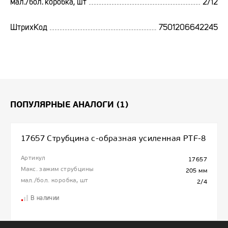
мал./бол. коробка, шт
2/12
ШтрихКод
7501206642245
ПОПУЛЯРНЫЕ АНАЛОГИ (1)
17657 Струбцина с-образная усиленная PTF-8
Артикул
17657
Макс. зажим струбцины
205 мм
мал./бол. коробка, шт
2/4
В наличии