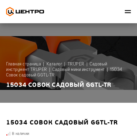
ИЗМЕРИТЕЛЬНЫЙ
РУЧНОЙ
САДОВЫЙ
СНЕГОУБ
Главная страница
|
Каталог
|
TRUPER
|
Садовый
ИНСТРУМЕНТ
ИНСТРУМЕНТ
ИНВЕНТАРЬ
ИНВЕНТАР
инструмент TRUPER
|
Садовый мини инструмент
|
15034
ЦЕНТРО
ЦЕНТРО
ЦЕНТРО
ЦЕНТРО
Совок садовый GGTL-TR
Коробчатые
Биты,
Вилы
Ледорубы
15034 СОВОК САДОВЫЙ GGTL-TR
уровни
отвертки
Грабли
Лопаты
Лидер
Губцевый
для
Лопаты
Лазерные
инструмент
уборки
уровни
снега
Ножницы
Диски
Лидер
Скреперы
Полольники,
Заклепочник
15034 СОВОК САДОВЫЙ GGTL-TR
Разметка
для
культиваторы,
уборки
Инструмент
тяпки
Рулетки
снега
для
В наличии
Центроинструмент
Садовые