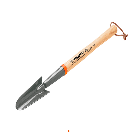
зачистки
наборы
Треноги
проводов
(мини
для
Ключи
инструмент)
уровней
Ножи,
Садовые
лезвия
пилы
для
ножей
Раскрыть
весь
Раскрыть
список
весь
список