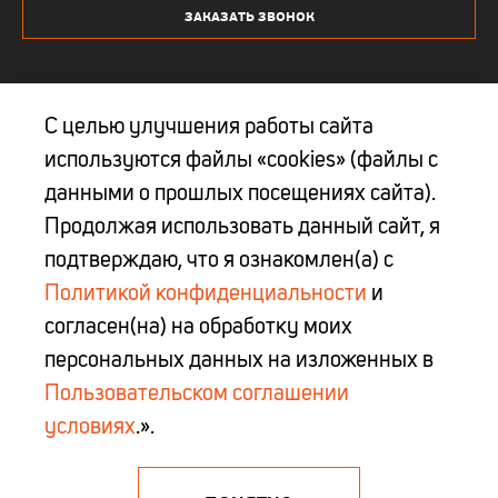
ЗАКАЗАТЬ ЗВОНОК
С целью улучшения работы сайта
используются файлы «cookies» (файлы с
Юр. адрес: 223027 Минская обл, Минский р-н, Боровлянский с/с, д. Королев
данными о прошлых посещениях сайта).
Стан, ул. Московская, д.1А, 2 этаж,каб.16
Продолжая использовать данный сайт, я
ООО "БелЦентроИнструмент" УНП 690660424
Свидетельство № 0002866 выдано Миноблисполкомом 18.12.2014 г.
подтверждаю, что я ознакомлен(а) с
Политикой конфиденциальности
и
info@belcentro-i.by
согласен(на) на обработку моих
персональных данных на изложенных в
© 2015 — 2026 Центроинструмент Сайт-каталог
Пользовательском соглашении
Продвижение сайта
условиях
.».
Создание сайта