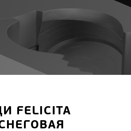
ЦЕНТРО
Ледорубы
Лопаты для уборки снега
Скреперы для уборки снега
пки
мент)
ЦИ FELICITA
СНЕГОВАЯ