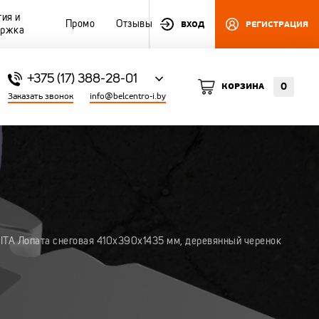
тия и
ВХОД
РЕГИСТРАЦИЯ
Промо
Отзывы
ержка
+375 (17) 388-28-01
0
КОРЗИНА
Заказать звонок
info@belcentro-i.by
ITA Лопата снеговая 410х390х1435 мм, деревянный черенок
ЦЕНТРО
СНЕГОУБОРОЧНЫЙ ИНВЕНТАРЬ