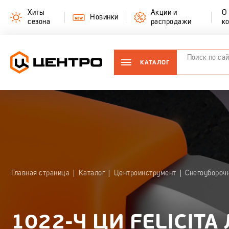
Хиты
Акции и
О
Новинки
сезона
распродажи
к
КАТАЛОГ
Главная страница
|
Каталог
|
Центроинструмент
|
Снегоубороч
1022-Ч ЦИ FELICITA
ИЗМЕРИТЕЛЬНЫЙ ИНСТРУМЕНТ
РУЧНОЙ И