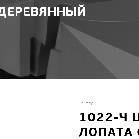
 ДЕРЕВЯННЫЙ
тки
Вилы
нструмент
Грабли
Лопаты
к
Ножницы
для зачистки проводов
Полольники, культиваторы, тя
Садовые наборы (мини инстру
ия для ножей
Садовые пилы
ь список
Раскрыть весь список
ЦЕНТРО
1022-Ч 
ЛОПАТА 