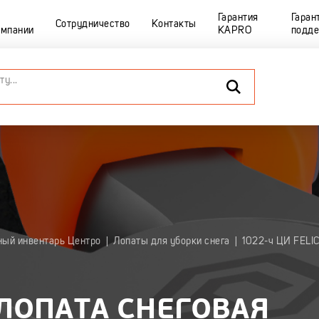
Гарантия
Гаран
Сотрудничество
Контакты
омпании
KAPRO
подд
ный инвентарь Центро
|
Лопаты для уборки снега
|
1022-ч ЦИ FELIC
 ЛОПАТА СНЕГОВАЯ
НСТРУМЕНТ ЦЕНТРО
САДОВЫЙ ИНВЕНТАРЬ 