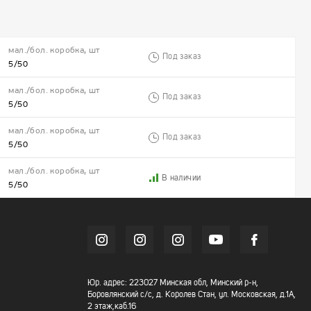
мал./бол. коробка, шт
Под заказ
5/50
мал./бол. коробка, шт
Под заказ
5/50
мал./бол. коробка, шт
Под заказ
5/50
мал./бол. коробка, шт
В наличии
5/50
Юр. адрес: 223027 Минская обл, Минский р-н,
Боровлянский с/с, д. Королев Стан, ул. Московская, д.1А,
2 этаж,каб.16